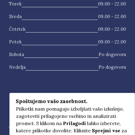
Torek
09.00 - 22.00
Sreda
09.00 - 22.00
Četrtek
09.00 - 22.00
Petek
09.00 - 22.00
Sobota
Po dogovoru
Nedelja
Po dogovoru
Kontaktni podatki
Spoštujemo vašo zasebnost.
Piškotki nam pomagajo izboljšati vašo izkušnjo,
Vrbanska cesta 12a, 2000 Maribor
zagotoviti prilagojeno vsebino in analizirati
promet. S klikom na
Prilagodi
lahko izberete,
051 428 201
katere piškotke dovolite. Kliknite
Sprejmi vse
za