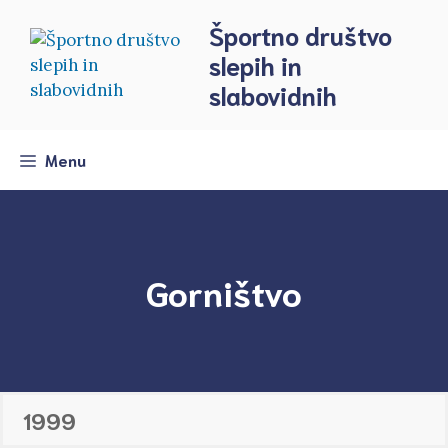
Skip
Športno društvo
to
slepih in
content
slabovidnih
Menu
Gorništvo
1999