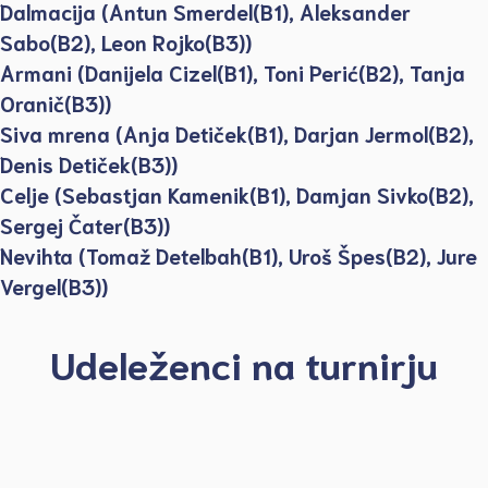
Dalmacija (Antun Smerdel(B1), Aleksander
Sabo(B2), Leon Rojko(B3))
Armani (Danijela Cizel(B1), Toni Perić(B2), Tanja
Oranič(B3))
Siva mrena (Anja Detiček(B1), Darjan Jermol(B2),
Denis Detiček(B3))
Celje (Sebastjan Kamenik(B1), Damjan Sivko(B2),
Sergej Čater(B3))
Nevihta (Tomaž Detelbah(B1), Uroš Špes(B2), Jure
Vergel(B3))
Udeleženci na turnirju