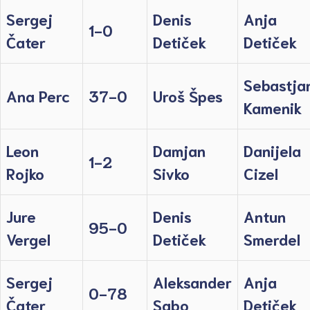
Sergej
Denis
Anja
1-0
Čater
Detiček
Detiček
Sebastja
Ana Perc
37-0
Uroš Špes
Kamenik
Leon
Damjan
Danijela
1-2
Rojko
Sivko
Cizel
Jure
Denis
Antun
95-0
Vergel
Detiček
Smerdel
Sergej
Aleksander
Anja
0-78
Čater
Sabo
Detiček