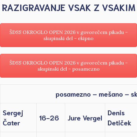
RAZIGRAVANJE VSAK Z VSAKIM
ŠDSS OKROGLO OPEN 2026 v govorečem pikadu –
skupinski del – ekipno
ŠDSS OKROGLO OPEN 2026 v govorečem pikadu –
skupinski del – posamezno
posamezno – mešano – sku
Sergej
Denis
16-26
Jure Vergel
Čater
Detiček