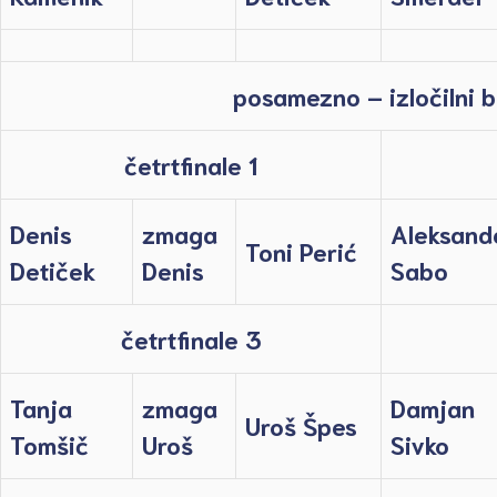
posamezno – izločilni b
četrtfinale 1
Denis
zmaga
Aleksand
Toni Perić
Detiček
Denis
Sabo
četrtfinale 3
Tanja
zmaga
Damjan
Uroš Špes
Tomšič
Uroš
Sivko