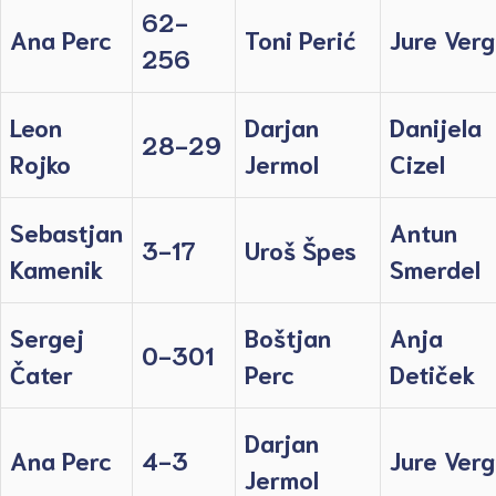
62-
Ana Perc
Toni Perić
Jure Verg
256
Leon
Darjan
Danijela
28-29
Rojko
Jermol
Cizel
Sebastjan
Antun
3-17
Uroš Špes
Kamenik
Smerdel
Sergej
Boštjan
Anja
0-301
Čater
Perc
Detiček
Darjan
Ana Perc
4-3
Jure Verg
Jermol