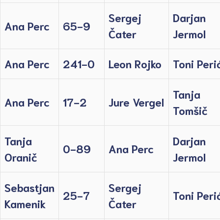
Sergej
Darjan
Ana Perc
65-9
Čater
Jermol
Ana Perc
241-0
Leon Rojko
Toni Peri
Tanja
Ana Perc
17-2
Jure Vergel
Tomšič
Tanja
Darjan
0-89
Ana Perc
Oranič
Jermol
Sebastjan
Sergej
25-7
Toni Peri
Kamenik
Čater