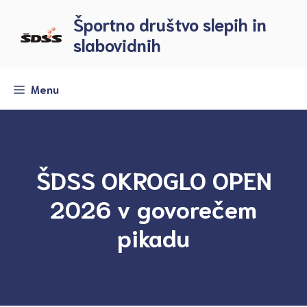
Skip
Športno društvo slepih in
to
slabovidnih
content
Menu
ŠDSS OKROGLO OPEN
2026 v govorečem
pikadu