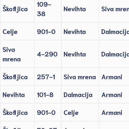
109-
Škofljica
Nevihta
Siva mre
38
Celje
901-0
Nevihta
Dalmacij
Siva
4-290
Nevihta
Dalmacij
mrena
Škofljica
257-1
Siva mrena
Armani
Nevihta
101-8
Dalmacija
Armani
Škofljica
901-0
Celje
Armani