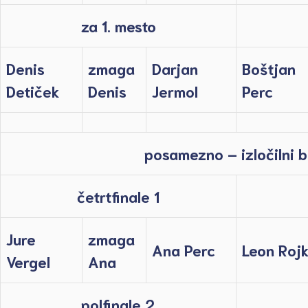
za 1. mesto
Denis
zmaga
Darjan
Boštjan
Detiček
Denis
Jermol
Perc
posamezno – izločilni b
četrtfinale 1
Jure
zmaga
Ana Perc
Leon Roj
Vergel
Ana
polfinale 2