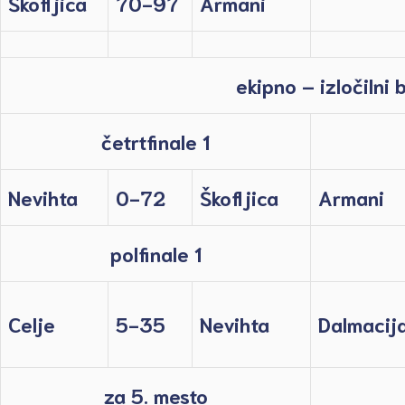
Škofljica
70-97
Armani
ekipno – izločilni b
četrtfinale 1
Nevihta
0-72
Škofljica
Armani
polfinale 1
Celje
5-35
Nevihta
Dalmacij
za 5. mesto