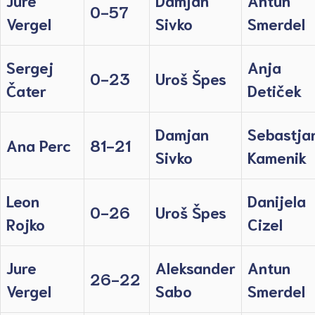
Jure
Damjan
Antun
0-57
Vergel
Sivko
Smerdel
Sergej
Anja
0-23
Uroš Špes
Čater
Detiček
Damjan
Sebastja
Ana Perc
81-21
Sivko
Kamenik
Leon
Danijela
0-26
Uroš Špes
Rojko
Cizel
Jure
Aleksander
Antun
26-22
Vergel
Sabo
Smerdel