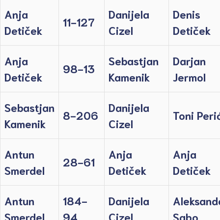
Anja
Danijela
Denis
11-127
Detiček
Cizel
Detiček
Anja
Sebastjan
Darjan
98-13
Detiček
Kamenik
Jermol
Sebastjan
Danijela
8-206
Toni Peri
Kamenik
Cizel
Antun
Anja
Anja
28-61
Smerdel
Detiček
Detiček
Antun
184-
Danijela
Aleksand
Smerdel
94
Cizel
Sabo