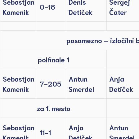
Sebastjan
Denis
Sergej
0-16
Kamenik
Detiček
Čater
posamezno – izločilni b
polfinale 1
Sebastjan
Antun
Anja
7-205
Kamenik
Smerdel
Detiček
za 1. mesto
Sebastjan
Anja
Antun
11-1
Kamenik
Detiček
Smerdel