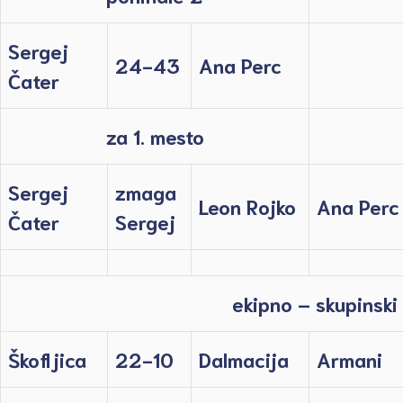
Sergej
24-43
Ana Perc
Čater
za 1. mesto
Sergej
zmaga
Leon Rojko
Ana Perc
Čater
Sergej
ekipno – skupinski
Škofljica
22-10
Dalmacija
Armani