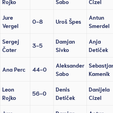
Rojko
Sabo
Cizel
Jure
Antun
0-8
Uroš Špes
Vergel
Smerdel
Sergej
Damjan
Anja
3-5
Čater
Sivko
Detiček
Aleksander
Sebastja
Ana Perc
44-0
Sabo
Kamenik
Leon
Denis
Danijela
56-0
Rojko
Detiček
Cizel