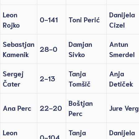
Leon
Danijela
0-141
Toni Perić
Rojko
Cizel
Sebastjan
Damjan
Antun
28-0
Kamenik
Sivko
Smerdel
Sergej
Tanja
Anja
2-13
Čater
Tomšič
Detiček
Boštjan
Ana Perc
22-20
Jure Verg
Perc
Leon
Tanja
Danijela
0-104