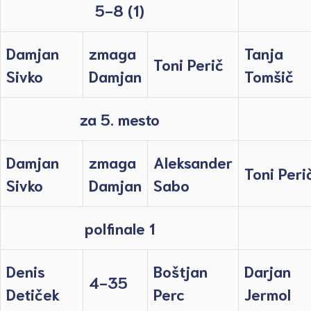
5-8 (1)
Damjan
zmaga
Tanja
Toni Perič
Sivko
Damjan
Tomšič
za 5. mesto
Damjan
zmaga
Aleksander
Toni Peri
Sivko
Damjan
Sabo
polfinale 1
Denis
Boštjan
Darjan
4-35
Detiček
Perc
Jermol